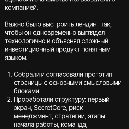
Сайт сочетает премиальный
визуальный стиль, технологичность
и деловую сдержанность
Инвестиционные стратегии
представлены не только текстом, но
и через графики, таблицы и
метрики, что повышает доверие к
продукту
Адаптивная версия позволяет
комфортно знакомиться с
компанией на любых устройствах
Клиент остался доволен
результатом: сайт соответствует
ожиданиям по визуальному уровню,
структуре и качеству реализации
Другие работы