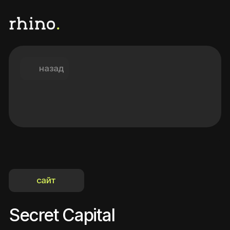
назад
сайт
Secret Capital
Клиент
Направление
Консалтинг
Secret Capital
О клиенте
Secret Capital
— группа по