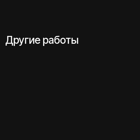
+7
Бюджет
50000
50 000₽
1 000 000₽+
Я соглашаюсь на
обработку персональных
данных
и принимаю
Пользовательское
соглашение
отправить
Иван
ответит на вопросы