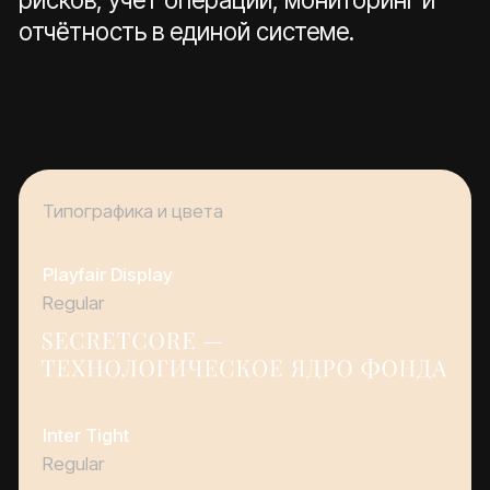
Inter Tight
Regular
F63D68
FFFFFF
2ED3B7
4378FF
000000
Задача
Создать удобный корпоративный
лендинг для знакомства с