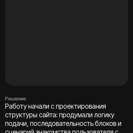
Результат
Создан цельный корпоративный
лендинг, который презентует Secret
Capital как технологичную
инвестиционную компанию в сфере
цифровых активов
Сложные темы — стратегии, риск-
контроль, инфраструктура,
безопасность — поданы через
понятную структуру и визуальные
блоки