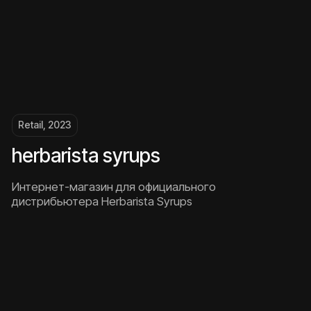
и организует встречу
написать в telegram
Услуги
брендинг
SMM
лендинг
спец.проект
интернет-магазин
графический дизайн
многостраничный
сайт
О нас
Контактные данные
проекты
sales@rhino-digital.com