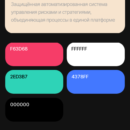
инвестиционной компанией Secret
Capital. Сайт должен был не просто
презентовать компанию, а
последовательно раскрыть её
ключевые особенности,
инвестиционный подход и
преимущества для потенциальных
клиентов.
Основные требования:
Показать позиционирование
компании в сфере цифровых активов
Раскрыть ключевые УТП: риск-
контроль, технологическая
инфраструктура, автоматизация,
безопасность
Представить инвестиционные
стратегии с графиками, таблицами и
целевыми метриками
Сделать сайт визуально
выразительным, премиальным и
соответствующим финансовой B2B-