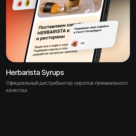
+7
Herbarista Syrups
Бюджет
Официальный дистрибьютер сиропов премиального
50000
качества
50 000₽
1 000 000₽+
Я соглашаюсь на
обработку персональных
данных
и принимаю
Пользовательское
соглашение