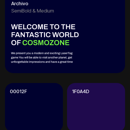
Задача
Требовалось разработать лендинг на
WordPress, который презентует
уникальные преимущества Cosmozone,
информирует об игровых форматах,
зонах отдыха, безопасности и
доступности для разных возрастов, а
также стимулирует бронирование игр.
Ключевые требования:
футуристический дизайн, адаптивная
вёрстка, высокая скорость загрузки,
интуитивная навигация, выраженные
CTA-элементы.
Дополнительно необходимо было
реализовать мультиязычность: сайт
должен быть доступен на русском,