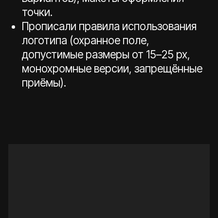
Результат
Клиент получил современный
продающий лендинг на WordPress с
поддержкой трёх языков.
Мультиязычность позволяет охватывать
как испаноязычную аудиторию, так и
туристов и русскоязычных жителей.
Сайт эффективно презентует
Cosmozone как наиболее
технологичную лазертаг-арену в
Испании. Продуманная структура и
визуальный стиль повышают
вовлечённость посетителей, а чёткие
CTA-элементы увеличивают конверсию