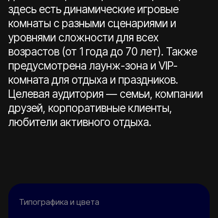
Типографика и цвета
Archivo
SemiBold & Medium
00012F
1F0A4D
79FF44
FFB010 ➡ FF00C0