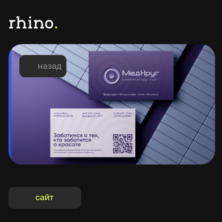
назад
сайт
COSMOZONE
Клиент
Направление
Развлечения
Cosmozone
О клиенте