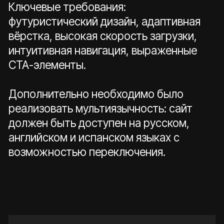
Каждый цвет прописан в HEX, RGB,
CMYK для корректной печати.
Подобрали шрифт Geologica (от
тонкого до жирного начертаний) —
современный, хорошо читаемый в
заголовках и основном тексте.
Разработали паттерны на основе
геометрии логотипа, которые
можно использовать как фоны для
печатных и цифровых носителей.
Создали носители: сертификат о
прохождении обучения, рекламный
баннер, вывеску со слоганом («с
нами легко и безопасно»), таблички
режима работы (несколько
вариантов), макеты оформления
точки.
Прописали правила использования
логотипа (охранное поле,
допустимые размеры от 15–25 px,
монохромные версии, запрещённые
приёмы).