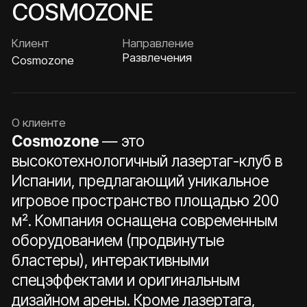
Cosmozone
— это
высокотехнологичный лазертаг-клуб в
Испании, предлагающий уникальное
игровое пространство площадью 200
м². Компания оснащена современным
оборудованием (продвинутые
бластеры), интерактивными
спецэффектами и оригинальным
дизайном арены. Кроме лазертага,
здесь есть динамические игровые
комнаты с разными сценариями и
уровнями сложности для всех
возрастов (от 1 года до 70 лет). Также
предусмотрена лаунж-зона и VIP-
комната для отдыха и праздников.
Целевая аудитория — семьи, компании
друзей, корпоративные клиенты,
любители активного отдыха.