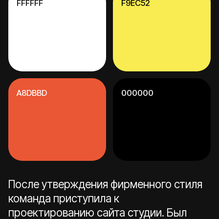
На финальном этапе была разработана
презентация для питчинга проектов
студии Flyin Dogs. В ней
структурировали ключевую