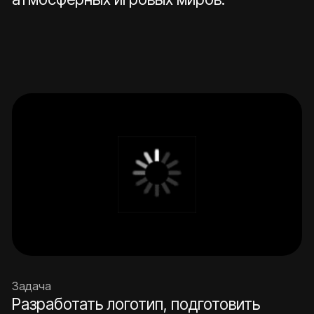
Задача
Разработать логотип, подготовить
презентационные материалы для
питчинга проектов, а также
спроектировать и реализовать сайт-
лендинг на платформе Tilda для
представления студии и её игровых
продуктов.
Решение
В рамках первого этапа был