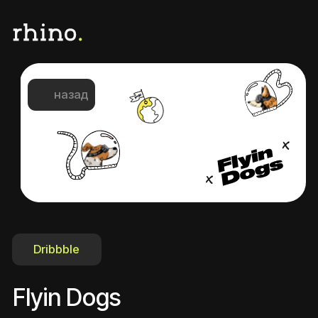
назад
Dribbble
Flyin Dogs
Клиент
Направление
GameDev
Flyin Dogs
О клиенте
Flyin Dogs
— это геймдев-студия,