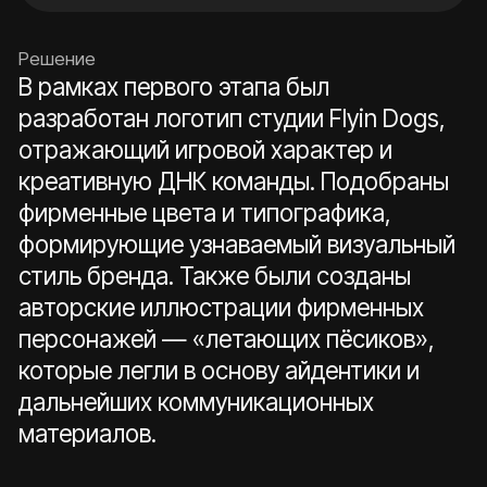
FFFFFF
F9EC52
A8DBBD
000000
После утверждения фирменного стиля
команда приступила к
проектированию сайта студии. Был