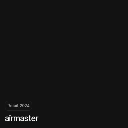
дом 51, корп. 2, 54
ИНН: 9724038301
ОГРН: 1217700072523
Пользовательское соглашение
Политика обработки персональных данных
Написать
менеджеру