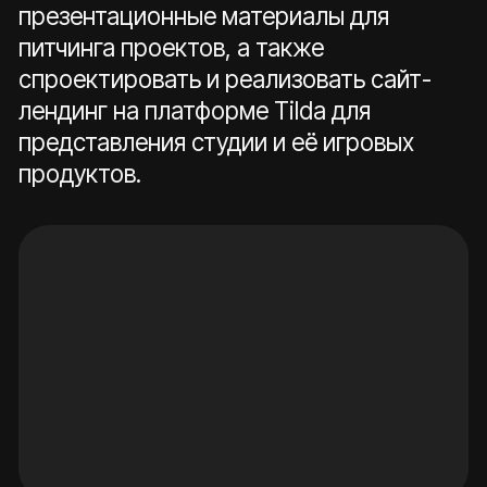
разработан логотип студии Flyin Dogs,
отражающий игровой характер и
креативную ДНК команды. Подобраны
фирменные цвета и типографика,
формирующие узнаваемый визуальный
стиль бренда. Также были созданы
авторские иллюстрации фирменных
персонажей — «летающих пёсиков»,
которые легли в основу айдентики и
дальнейших коммуникационных
материалов.
Типографика и цвета
Druk Wide
Medium & Bold