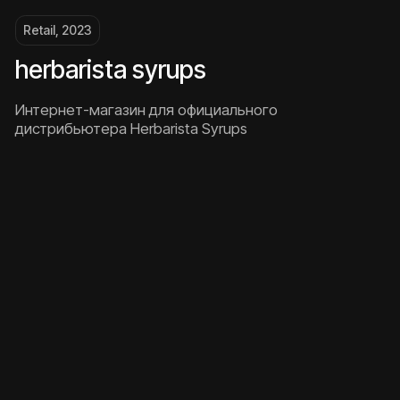
Я соглашаюсь на
обработку персональных
данных
и принимаю
Пользовательское
соглашение
отправить
Иван
ответит на вопросы
и организует встречу
написать в telegram
Услуги
брендинг
SMM
лендинг
спец.проект